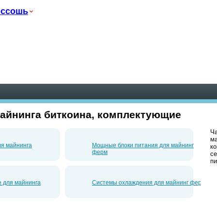
оссошь
айнинга биткоина, комплектующие
Ча
ма
ля майнинга
Мощные блоки питания для майнинг
ко
ферм
се
пи
 для майнинга
Системы охлаждения для майнинг ферм