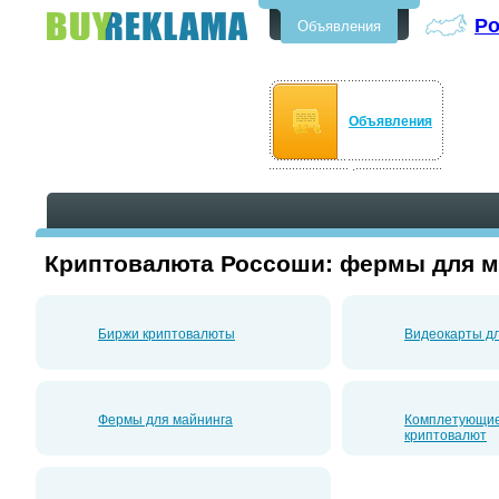
Р
Объявления
Бесплатные объявления в
Россоши
Объявления
Криптовалюта Россоши: фермы для м
Биржи криптовалюты
Видеокарты д
Фермы для майнинга
Комплетующие
криптовалют