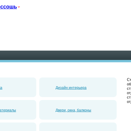
оссошь
Ст
об
ка
Дизайн интерьера
ст
от
ст
от
атериалы
Двери, окна, балконы