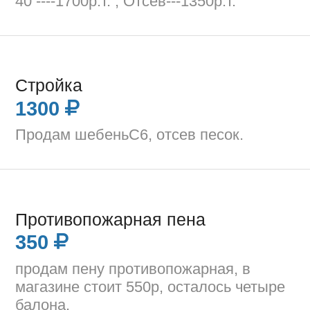
40 ----1700р.т. , Отсев---1350р.т.
Стройка
1300
Продам шебеньС6, отсев песок.
Противопожарная пена
350
продам пену противопожарная, в
магазине стоит 550р, осталось четыре
балона.