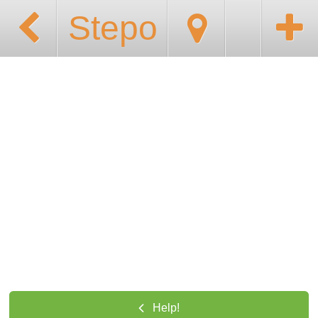
Stepo
Help!