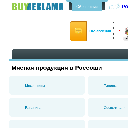
Р
Объявления
Бесплатные объявления в
Россоши
Объявления
Мясная продукция в Россоши
Мясо птицы
Тушенка
Баранина
Сосиски, сард