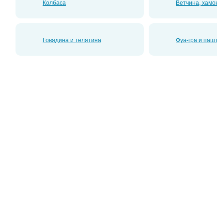
Колбаса
Ветчина, хамо
Говядина и телятина
Фуа-гра и паш