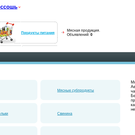
оссошь
Мясная продукция.
Продукты питания
Объявлений:
0
Мя
Ав
Мясные субпродукты
ча
Б
пр
ка
не
ельки
Свинина