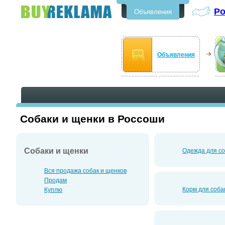
Р
Объявления
Бесплатные объявления в
Россоши
Объявления
Собаки и щенки в Россоши
Собаки и щенки
Одежда для со
Вся продажа собак и щенков
Продам
Корм для соба
Куплю