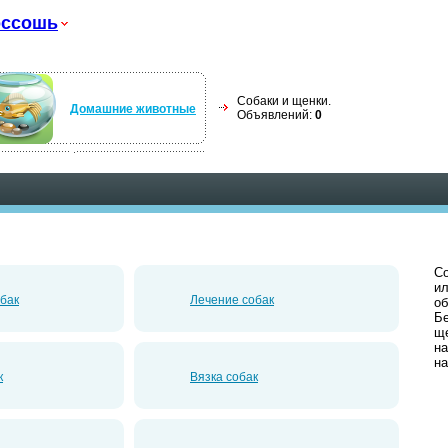
оссошь
Собаки и щенки.
Домашние животные
Объявлений:
0
Со
ил
бак
Лечение собак
об
Бе
ще
на
на
к
Вязка собак