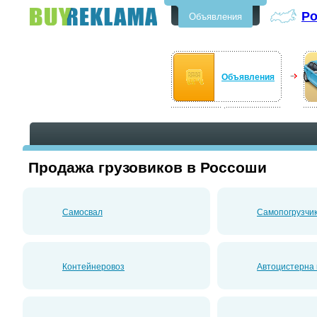
Р
Объявления
Бесплатные объявления в
Россоши
Объявления
Продажа грузовиков в Россоши
Самосвал
Самопогрузчик
Контейнеровоз
Автоцистерна