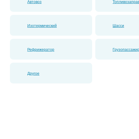
Автовоз
Топливозапра
Изотермический
Шасси
Рефрижератор
Грузопассажир
Другое