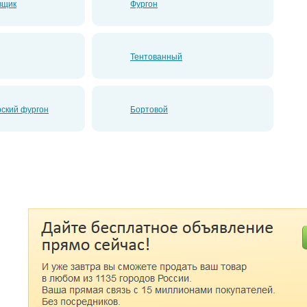
вщик
Фургон
Тентованный
ский фургон
Бортовой