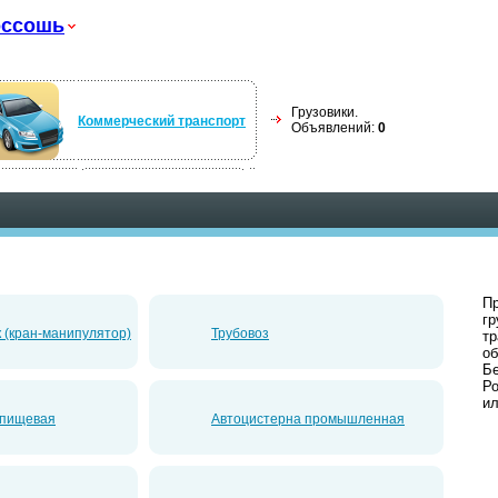
оссошь
Грузовики.
Коммерческий транспорт
Объявлений:
0
Пр
гр
 (кран-манипулятор)
Трубовоз
тр
об
Бе
Ро
ил
 пищевая
Автоцистерна промышленная