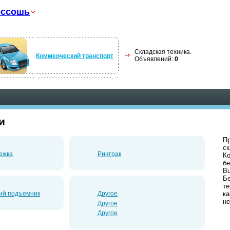
оссошь
Складская техника.
Коммерческий транспорт
Объявлений:
0
и
Пр
ск
ежка
Ричтрак
Ко
б
Bu
Б
те
ий подъемник
Другое
ка
не
Другое
Другое