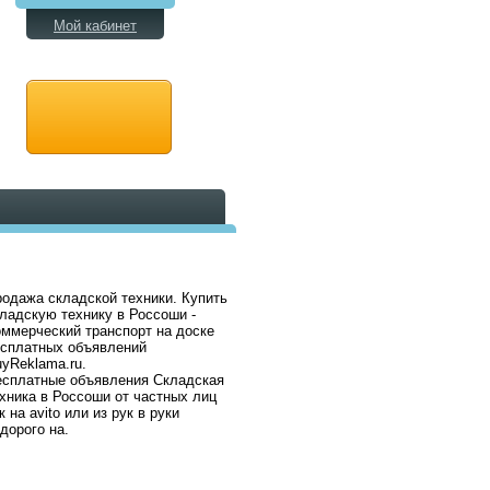
Мой кабинет
одажа складской техники. Купить
ладскую технику в Россоши -
ммерческий транспорт на доске
есплатных объявлений
yReklama.ru.
есплатные объявления Складская
хника в Россоши от частных лиц
к на avito или из рук в руки
дорого на.