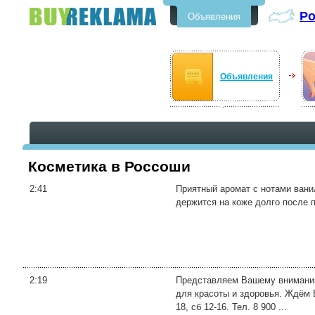
Р
Объявления
Бесплатные объявления в
Россоши
Объявления
Косметика в Россоши
2:41
Приятный аромат с нотами вани
держится на коже долго после 
2:19
Представляем Вашему вниманию
для красоты и здоровья. Ждём В
18, сб 12-16. Тел. 8 900 ...