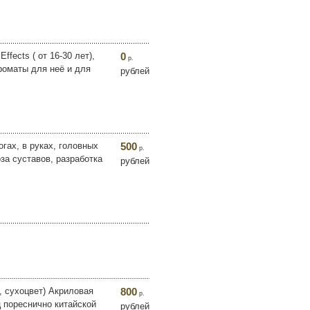
fects ( от 16-30 лет),
0
р.
Ароматы для неё и для
рублей
гах, в руках, головных
500
р.
за суставов, разработка
рублей
, сухоцвет) Акриловая
800
р.
ц пореснично китайской
рублей