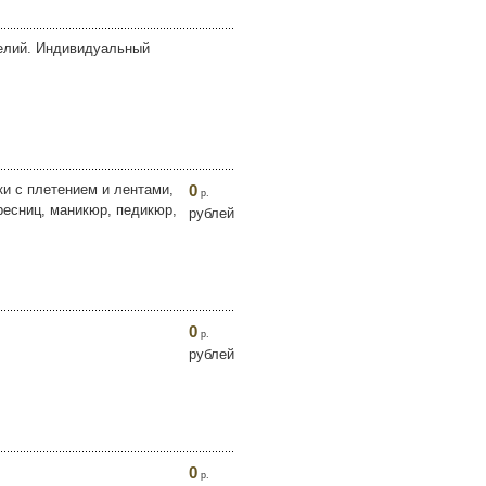
делий. Индивидуальный
ки с плетением и лентами,
0
р.
ресниц, маникюр, педикюр,
рублей
0
р.
рублей
0
р.