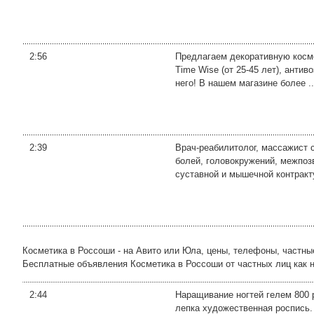
2:56
Предлагаем декоративную космети
Time Wise (от 25-45 лет), анти
него! В нашем магазине более ..
2:39
Врач-реабилитолог, массажист с
болей, головокружений, межпозв
суставной и мышечной контракту
Косметика в Россоши - на Авито или Юла, цены, телефоны, частны
Бесплатные объявления Косметика в Россоши от частных лиц как на 
2:44
Наращивание ногтей гелем 800 р
лепка художественная роспись. 