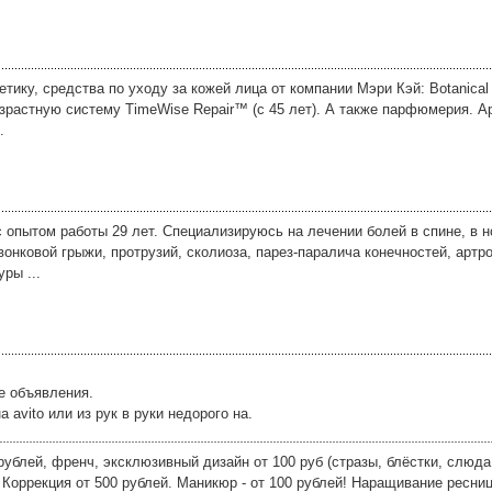
ку, средства по уходу за кожей лица от компании Мэри Кэй: Botanical Ef
возрастную систему TimeWise Repair™ (с 45 лет). А также парфюмерия. 
.
 опытом работы 29 лет. Специализируюсь на лечении болей в спине, в но
онковой грыжи, протрузий, сколиоза, парез-паралича конечностей, артро
ры ...
е объявления.
avito или из рук в руки недорого на.
ублей, френч, эксклюзивный дизайн от 100 руб (стразы, блёстки, слюда
Коррекция от 500 рублей. Маникюр - от 100 рублей! Наращивание ресни