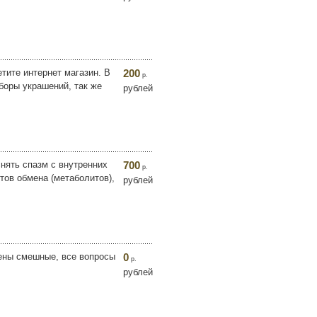
е интернет магазин. В
200
р.
боры украшений, так же
рублей
снять спазм с внутренних
700
р.
тов обмена (метаболитов),
рублей
цены смешные, все вопросы
0
р.
рублей