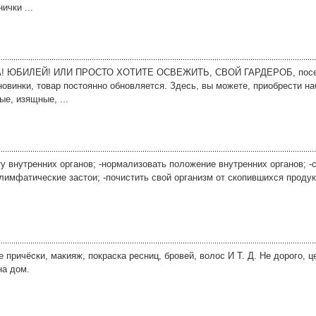
ички ...
! ЮБИЛЕЙ! ИЛИ ПРОСТО ХОТИТЕ ОСВЕЖИТЬ, СВОЙ ГАРДЕРОБ, посетит
овинки, товар постоянно обновляется. Здесь, вы можете, приобрести на
ые, изящные, ...
у внутренних органов; -нормализовать положение внутренних органов; -
 лимфатические застои; -почистить свой организм от скопившихся продук
причёски, макияж, покраска ресниц, бровей, волос И Т. Д. Не дорого, 
на дом.