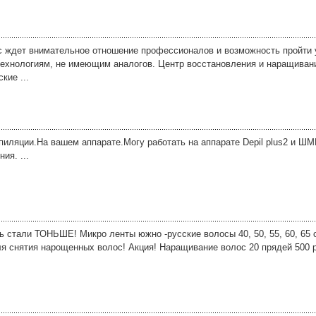
с ждет внимательное отношение профессионалов и возможность пройти
ехнологиям, не имеющим аналогов. Центр восстановления и наращивани
кие ...
иляции.На вашем аппарате.Могу работать на аппарате Depil plus2 и Ш
ия. ...
 стали ТОНЬШЕ! Микро ленты южно -русские волосы 40, 50, 55, 60, 65 
я снятия нарощенных волос! Акция! Наращивание волос 20 прядей 500 р