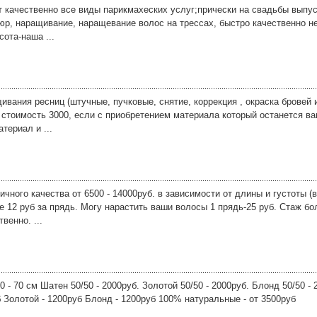
 качественно все виды парикмахеских услуг;прически на свадьбы выпуск
юр, наращивание, наращевание волос на трессах, быстро качественно н
сота-наша ...
вания ресниц (штучные, пучковые, снятие, коррекция , окраска бровей 
 стоимость 3000, если с приобретением материала который останется в
териал и ...
чного качества от 6500 - 14000руб. в зависимости от длины и густоты (
е 12 руб за прядь. Могу нарастить ваши волосы 1 прядь-25 руб. Стаж б
венно. ...
 - 70 см Шатен 50/50 - 2000руб. Золотой 50/50 - 2000руб. Блонд 50/50 -
 Золотой - 1200руб Блонд - 1200руб 100% натуральные - от 3500руб