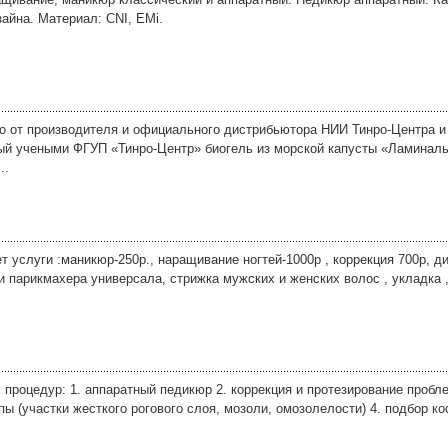
айна. Материал: CNI, EMi.
о от производителя и официального дистрибьютора НИИ Тинро-Центра 
ый учеными ФГУП «Тинро-Центр» биогель из морской капусты «Ламиналь»
..
т услуги :маникюр-250р., наращивание ногтей-1000р , коррекция 700р, 
уги парикмахера универсала, стрижка мужских и женских волос , укладка 
процедур: 1. аппаратный педикюр 2. коррекция и протезирование пробле
ы (участки жесткого рогового слоя, мозоли, омозолелости) 4. подбор к