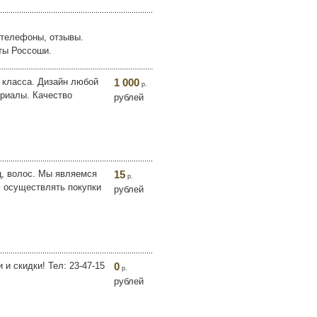
 телефоны, отзывы.
ты Россоши.
 класса. Дизайн любой
1 000
р.
ериалы. Качество
рублей
ц, волос. Мы являемся
15
р.
м осуществлять покупки
рублей
 и скидки! Тел: 23-47-15
0
р.
рублей