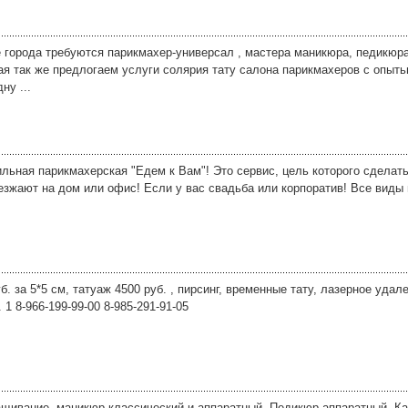
е города требуются парикмахер-универсал , мастера маникюра, педикюр
ая так же предлогаем услуги солярия тату салона парикмахеров с опыт
ну ...
ильная парикмахерская "Едем к Вам"! Это сервис, цель которого сделат
жают на дом или офис! Если у вас свадьба или корпоратив! Все виды 
. за 5*5 см, татуаж 4500 руб. , пирсинг, временные тату, лазерное удален
 1 8-966-199-99-00 8-985-291-91-05
ращивание, маникюр классический и аппаратный. Педикюр аппаратный. Ка