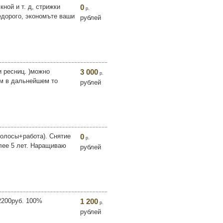
ной и т. д, стрижки
0
р.
едорого, экономъте ваши
рублей
и ресниц. )можно
3 000
р.
ам в дальнейшем то
рублей
волосы+работа). Снятие
0
р.
олее 5 лет. Наращиваю
рублей
 2200руб. 100%
1 200
р.
рублей