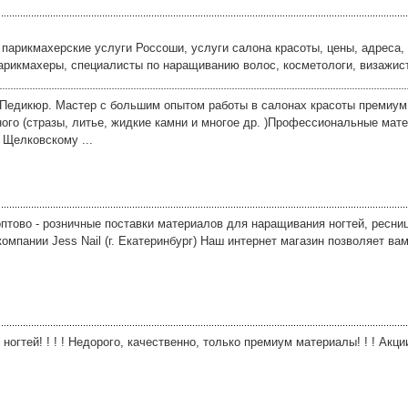
парикмахерские услуги Россоши, услуги салона красоты, цены, адреса,
парикмахеры, специалисты по наращиванию волос, косметологи, визажис
Педикюр. Мастер с большим опытом работы в салонах красоты премиум
ного (стразы, литье, жидкие камни и многое др. )Профессиональные мат
 Щелковскому ...
птово - розничные поставки материалов для наращивания ногтей, ресни
мпании Jess Nail (г. Екатеринбург) Наш интернет магазин позволяет ва
 ногтей! ! ! ! Недорого, качественно, только премиум материалы! ! ! Акции