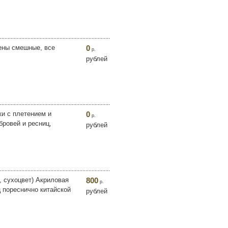
цены смешные, все
0
р.
рублей
ки с плетением и
0
р.
бровей и ресниц,
рублей
, сухоцвет) Акриловая
800
р.
ц пореснично китайской
рублей