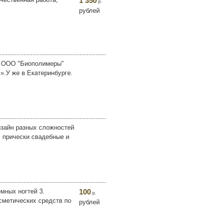
1 350
р.
рублей
и ООО "Биополимеры"
.У же в Екатеринбурге.
дизайн разных сложностей
, прически свадебные и
мных ногтей 3.
100
р.
осметических средств по
рублей