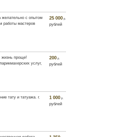
а желательно с опытом
25 000
р.
ьм работы мастеров
рублей
ь жизнь проще!
200
р.
парикмахерских услуг,
рублей
ие тату и татуажа. г.
1 000
р.
рублей
чественная работа,