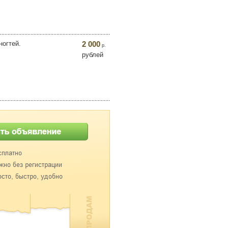
огтей.
2 000
р.
рублей