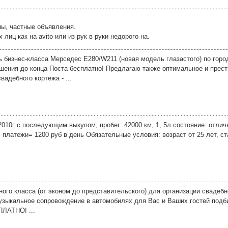
ны, частные объявления.
иц как на avito или из рук в руки недорого на.
 бизнес-класса Мерседес Е280/W211 (новая модель глазастого) по город
ашения до конца Поста бесплатно! Предлагаю также оптимальное и прес
адебного кортежа - ...
2010г с последующим выкупом, пробег: 42000 км, 1, 5л состояние: отл
с, платежи= 1200 руб в день Обязательные условия: возраст от 25 лет, 
ого класса (от эконом до представительского) для организации свадебн
узыкальное сопровождение в автомобилях для Вас и Ваших гостей под
ПЛАТНО! ...