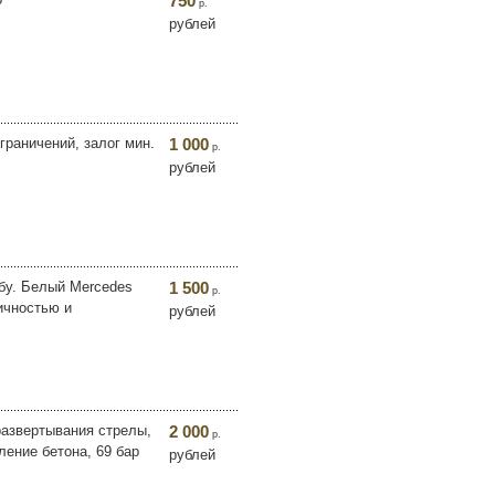
750
р.
рублей
граничений, залог мин.
1 000
р.
рублей
ьбу. Белый Mercedes
1 500
р.
ичностью и
рублей
развертывания стрелы,
2 000
р.
ление бетона, 69 бар
рублей