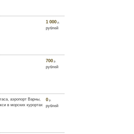
1 000
р.
рублей
700
р.
рублей
гаса, аэропорт Варны,
0
р.
кси в морских курортах
рублей