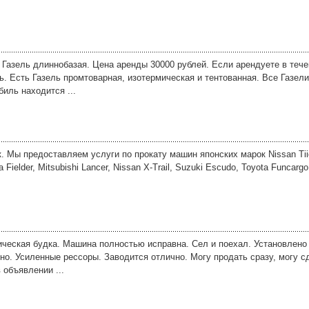
 Газель длиннобазая. Цена аренды 30000 рублей. Если арендуете в тече
ь. Есть Газель промтоварная, изотермическая и тентованная. Все Газел
иль находится ...
. Мы предоставляем услуги по прокату машин японских марок Nissan Tiida
la Fielder, Mitsubishi Lancer, Nissan X-Trail, Suzuki Escudo, Toyota Funcar
ческая будка. Машина полностью исправна. Сел и поехал. Установлено 
но. Усиленные рессоры. Заводится отлично. Могу продать сразу, могу с
 объявлении ...