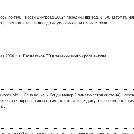
росы по тел. Ниссан Вингроад 2002г, передний привод, 1. 5л, автомат, м
вор составляется на выгодных условиях для обеих сторон.
а 2000 г. в. Бесплатное ТО в течении всего срока выкупа
обусах МАН. Оснащение: • Кондиционер (климатическая система); кофев
микрофон • персональные откидные столики каждому; персональные отк
 ...
на длительный срок. газ бензин. тюменская прописка. оплата еженедельн