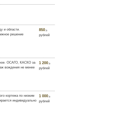
у и области.
850
р.
тижное решение
рублей
ичное. ОСАГО, КАСКО за
1 200
р.
стаж вождения не менее
рублей
ого кортежа по низким
1 000
р.
бирается индивидуально
рублей