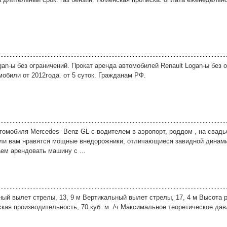
an-ы без ограничений. Прокат аренда автомобилей Renault Logan-ы без о
томобили от 2012года. от 5 суток. Гражданам РФ.
томобиля Mercedes -Benz GL с водителем в аэропорт, роддом , на свад
сли вам нравятся мощные внедорожники, отличающиеся завидной динам
м арендовать машину с ...
ный вылет стрелы, 13, 9 м Вертикальный вылет стрелы, 17, 4 м Высота 
кая производительность, 70 куб. м. /ч Максимальное теоретическое дав