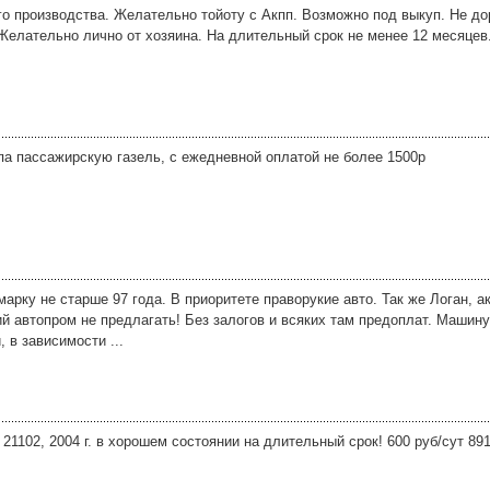
го производства. Желательно тойоту с Акпп. Возможно под выкуп. Не до
 Желательно лично от хозяина. На длительный срок не менее 12 месяцев
па пассажирскую газель, с ежедневной оплатой не более 1500р
арку не старше 97 года. В приоритете праворукие авто. Так же Логан, а
й автопром не предлагать! Без залогов и всяких там предоплат. Машину
, в зависимости ...
21102, 2004 г. в хорошем состоянии на длительный срок! 600 руб/сут 8