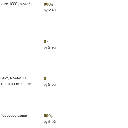
роже 1000 рублей в
800
р.
.
рублей
0
р.
рублей
кцент, можно из
0
р.
 откатывал, о чем
рублей
9176656666 Саша
600
р.
рублей