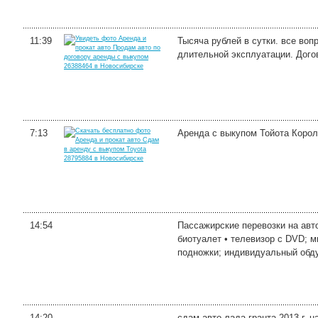
11:39
Тысяча рублей в сутки. все воп
длительной эксплуатации. Дого
7:13
Аренда с выкупом Тойота Королл
14:54
Пассажирские перевозки на авт
биотуалет • телевизор с DVD; 
подножки; индивидуальный обдув
14:20
сдам авто лада гранта 2013 г. 