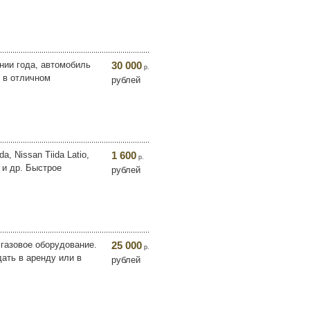
нии года, автомобиль
30 000
р.
и в отличном
рублей
, Nissan Tiida Latio,
1 600
р.
go и др. Быстрое
рублей
газовое оборудование.
25 000
р.
дать в аренду или в
рублей