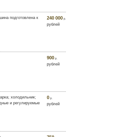
ашина подготовлена к
240 000
р.
рублей
900
р.
рублей
арка; холодильник;
0
р.
идные и регулируемые
рублей
о