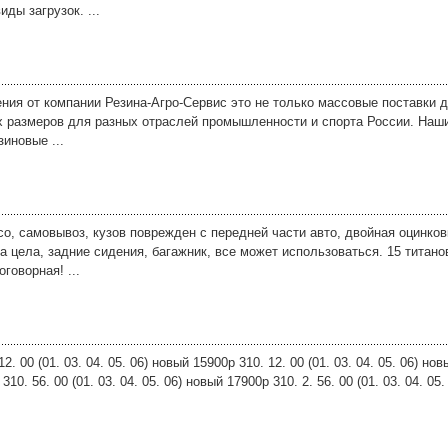
ды загрузок. ...
ния от компании Резина-Агро-Сервис это не только массовые поставки д
х размеров для разных отраслей промышленности и спорта России. Наш
зиновые ...
со, самовывоз, кузов поврежден с передней части авто, двойная оцинков
 цела, задние сидения, багажник, все может использоваться. 15 титано
говорная! ...
 00 (01. 03. 04. 05. 06) новый 15900р 310. 12. 00 (01. 03. 04. 05. 06) нов
310. 56. 00 (01. 03. 04. 05. 06) новый 17900р 310. 2. 56. 00 (01. 03. 04. 05.