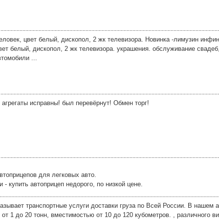
еловек, цвет белый, дископол, 2 жк телевизора. Новинка -лимузин инфин
цвет белый, дископол, 2 жк телевизора. украшения. обслуживание свадеб,
томобили ...
 агрегаты исправны! был перевёрнут! Обмен торг!
втоприцепов для легковых авто.
- купить автоприцеп недорого, по низкой цене.
азывает транспортные услуги доставки груза по Всей России. В нашем 
т 1 до 20 тонн, вместимостью от 10 до 120 кубометров. , различного ви