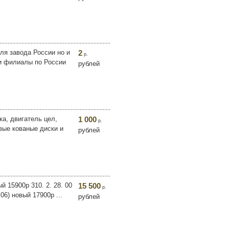
ля завода России но и
2
р.
и филиалы по России
рублей
ка, двигатель цел,
1 000
р.
вые кованые диски и
рублей
ый 15900р 310. 2. 28. 00
15 500
р.
 06) новый 17900р ...
рублей