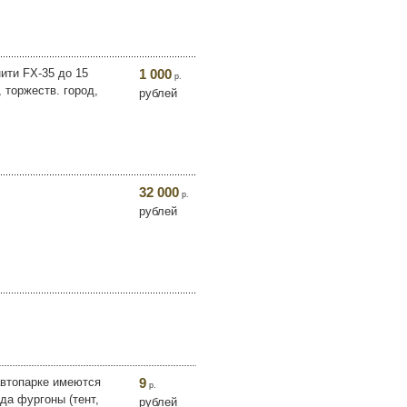
ити FX-35 до 15
1 000
р.
 торжеств. город,
рублей
32 000
р.
рублей
автопарке имеются
9
р.
да фургоны (тент,
рублей